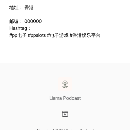
地址： 香港
邮编： 000000
Hashtag：
#pp电子 #ppslots #电子游戏 #香港娱乐平台
Liama Podcast
Visit our Website page