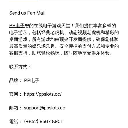
Send us Fan Mail
PP电子
您的在线电子游戏天堂！我们提供丰富多样的
电子游艺，包括经典老虎机、动态视频老虎机和精彩的
桌面游戏，所有游戏均由顶尖开发商提供，确保您体验
最高质量的娱乐场乐趣。安全便捷的支付方式和专业的
客服支持，助您轻松畅玩，随时随地享受娱乐体验。
联系方式：
品牌： PP电子
官网：
https://ppslots.cc/
邮箱： support@ppslots.cc
電話： (+852) 9567 8901