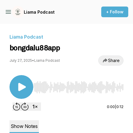
+ Follow
Liama Podcast
Liama Podcast
bongdalu88app
Share
July 27, 2025
•
Liama Podcast
Use Left/Right to seek, Home/End to jump to st
0:00
|
0:12
Show Notes