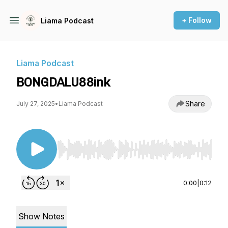
+ Follow
Liama Podcast
Liama Podcast
BONGDALU88ink
Share
July 27, 2025
•
Liama Podcast
Use Left/Right to seek, Home/End to jump to st
0:00
|
0:12
Show Notes