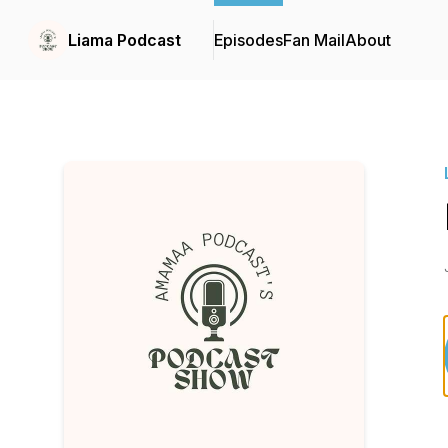
Liama Podcast
Episodes
Fan Mail
About