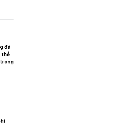
ng đá
 thể
 trong
hí